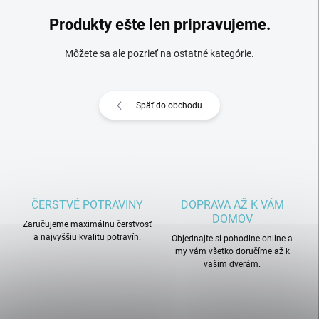
Produkty ešte len pripravujeme.
Môžete sa ale pozrieť na ostatné kategórie.
Späť do obchodu
ČERSTVÉ POTRAVINY
DOPRAVA AŽ K VÁM
DOMOV
Zaručujeme maximálnu čerstvosť
a najvyššiu kvalitu potravín.
Objednajte si pohodlne online a
my vám všetko doručíme až k
vašim dverám.