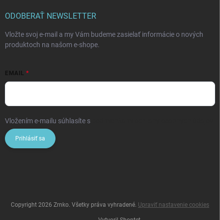
ODOBERAŤ NEWSLETTER
Vložte svoj e-mail a my Vám budeme zasielať informácie o nových
produktoch na našom e-shope.
EMAIL
Vložením e-mailu súhlasíte s
podmienkami ochrany osobných údajov
Prihlásiť sa
Copyright 2026
Zrnko
. Všetky práva vyhradené.
Upraviť nastavenie cookies