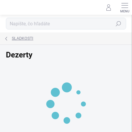
Prejsť
na
obsah
Hľadať
SLADKOSTI
Dezerty