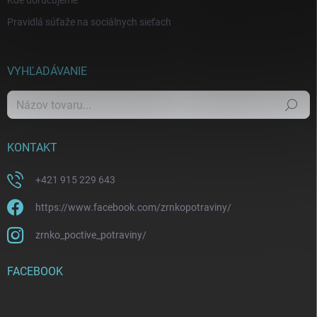
Kde doručujeme
Pravidlá súťaže na sociálnych sieťach
VYHĽADÁVANIE
Hľadať
KONTAKT
+421 915 229 643
https://www.facebook.com/zrnkopotraviny/
zrnko_poctive_potraviny/
FACEBOOK