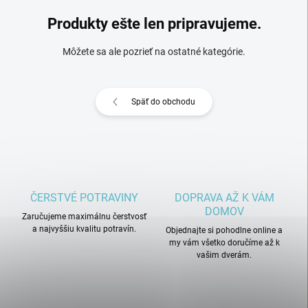
Produkty ešte len pripravujeme.
Môžete sa ale pozrieť na ostatné kategórie.
Späť do obchodu
ČERSTVÉ POTRAVINY
DOPRAVA AŽ K VÁM
DOMOV
Zaručujeme maximálnu čerstvosť
a najvyššiu kvalitu potravín.
Objednajte si pohodlne online a
my vám všetko doručíme až k
vašim dverám.