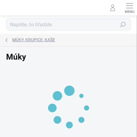
Prejsť
na
obsah
Hľadať
MÚKY, KRUPICE, KAŠE
Múky