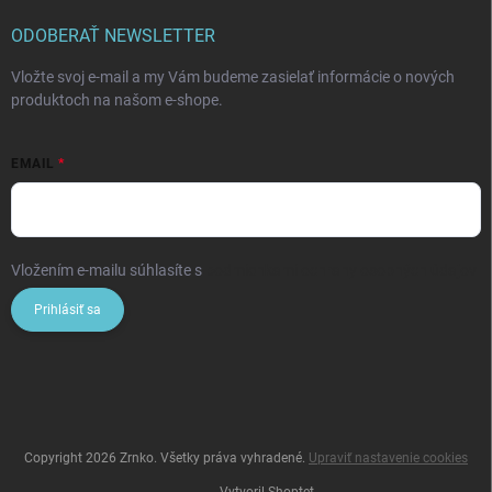
ODOBERAŤ NEWSLETTER
Vložte svoj e-mail a my Vám budeme zasielať informácie o nových
produktoch na našom e-shope.
EMAIL
Vložením e-mailu súhlasíte s
podmienkami ochrany osobných údajov
Prihlásiť sa
Copyright 2026
Zrnko
. Všetky práva vyhradené.
Upraviť nastavenie cookies