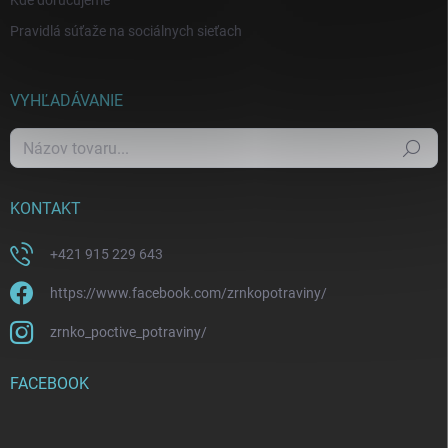
Kde doručujeme
Pravidlá súťaže na sociálnych sieťach
VYHĽADÁVANIE
Hľadať
KONTAKT
+421 915 229 643
https://www.facebook.com/zrnkopotraviny/
zrnko_poctive_potraviny/
FACEBOOK