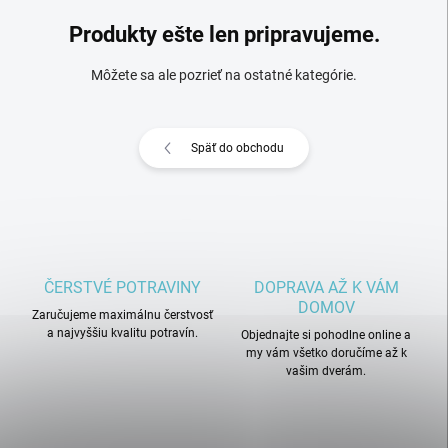
Produkty ešte len pripravujeme.
Môžete sa ale pozrieť na ostatné kategórie.
Späť do obchodu
ČERSTVÉ POTRAVINY
DOPRAVA AŽ K VÁM
DOMOV
Zaručujeme maximálnu čerstvosť
a najvyššiu kvalitu potravín.
Objednajte si pohodlne online a
my vám všetko doručíme až k
vašim dverám.