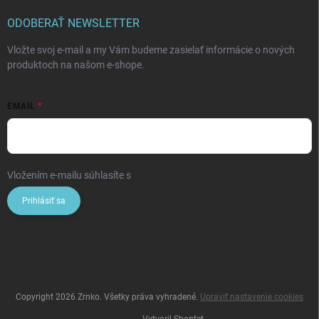
ODOBERAŤ NEWSLETTER
Vložte svoj e-mail a my Vám budeme zasielať informácie o nových
produktoch na našom e-shope.
EMAIL
Vložením e-mailu súhlasíte s
podmienkami ochrany osobných údajov
Prihlásiť sa
Copyright 2026
Zrnko
. Všetky práva vyhradené.
Upraviť nastavenie cookies