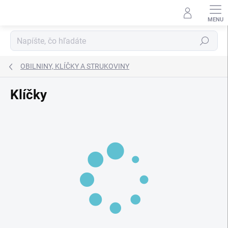
Prejsť
na
obsah
Hľadať
OBILNINY, KLÍČKY A STRUKOVINY
Klíčky