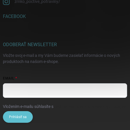
zrnko_poctive_potraviny/
FACEBOOK
ODOBERAŤ NEWSLETTER
Vložte svoj e-mail a my Vám budeme zasielať informácie o nových
produktoch na našom e-shope.
EMAIL
Vložením e-mailu súhlasíte s
podmienkami ochrany osobných údajov
Prihlásiť sa