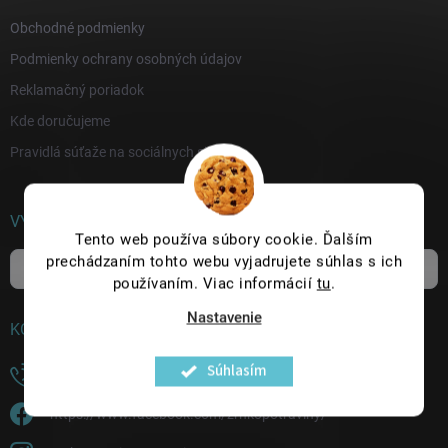
e
Obchodné podmienky
Podmienky ochrany osobných údajov
Reklamačný poriadok
Kde doručujeme
Pravidlá súťaže na sociálnych sieťach
VYHĽADÁVANIE
Tento web používa súbory cookie. Ďalším
prechádzaním tohto webu vyjadrujete súhlas s ich
Hľadať
používaním. Viac informácií
tu
.
Nastavenie
KONTAKT
Súhlasím
+421 915 229 643
https://www.facebook.com/zrnkopotraviny/