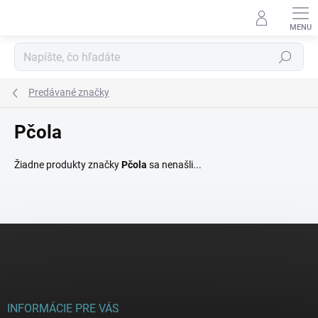
Prejsť
na
obsah
Hľadať
Predávané značky
Pčola
Žiadne produkty značky
Pčola
sa nenašli...
Z
á
p
ä
t
i
INFORMÁCIE PRE VÁS