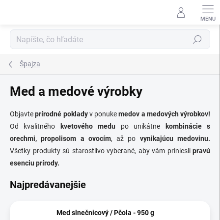
Prejsť
na
obsah
Hľadať
Špajza
Med a medové výrobky
Objavte
prírodné poklady
v ponuke
medov a medových výrobkov!
Od kvalitného
kvetového medu
po unikátne
kombinácie s
orechmi, propolisom a ovocím
, až po
vynikajúcu medovinu.
Všetky produkty sú starostlivo vyberané, aby vám priniesli
pravú
esenciu prírody.
Najpredávanejšie
Med slnečnicový / Pčola - 950 g