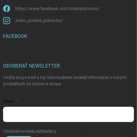
https://www.facebook.com/zrnkopotraviny/
zrnko_poctive_potraviny/
FACEBOOK
ODOBERAŤ NEWSLETTER
Vložte svoj e-mail a my Vám budeme zasielať informácie o nových
produktoch na našom e-shope.
EMAIL
Vložením e-mailu súhlasíte s
podmienkami ochrany osobných údajov