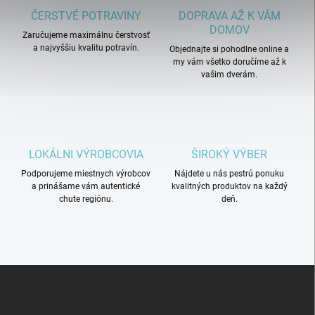
c
ČERSTVÉ POTRAVINY
DOPRAVA AŽ K VÁM
i
DOMOV
Zaručujeme maximálnu čerstvosť
e
a najvyššiu kvalitu potravín.
p
Objednajte si pohodlne online a
r
my vám všetko doručíme až k
vašim dverám.
v
k
y
v
ý
p
LOKÁLNI VÝROBCOVIA
ŠIROKÝ VÝBER
i
s
Podporujeme miestnych výrobcov
Nájdete u nás pestrú ponuku
u
a prinášame vám autentické
kvalitných produktov na každý
chute regiónu.
deň.
Z
á
p