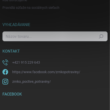
Kde doručujeme
Pravidlá súťaže na sociálnych sieťach
VYHĽADÁVANIE
Hľadať
KONTAKT
+421 915 229 643
https://www.facebook.com/zrnkopotraviny/
zrnko_poctive_potraviny/
FACEBOOK