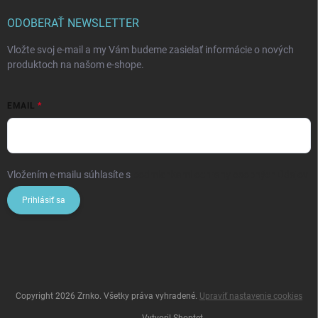
ODOBERAŤ NEWSLETTER
Vložte svoj e-mail a my Vám budeme zasielať informácie o nových
produktoch na našom e-shope.
EMAIL
Vložením e-mailu súhlasíte s
podmienkami ochrany osobných údajov
Prihlásiť sa
Copyright 2026
Zrnko
. Všetky práva vyhradené.
Upraviť nastavenie cookies