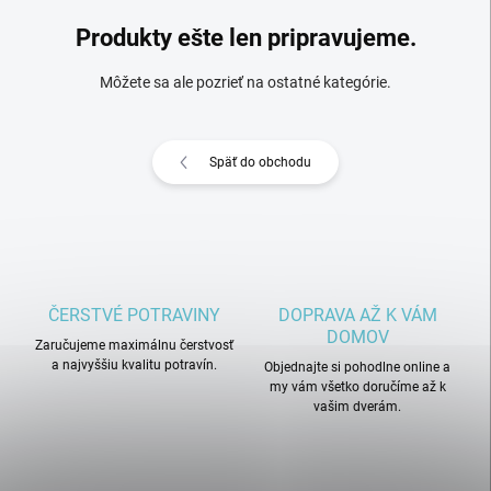
Produkty ešte len pripravujeme.
Môžete sa ale pozrieť na ostatné kategórie.
Späť do obchodu
ČERSTVÉ POTRAVINY
DOPRAVA AŽ K VÁM
DOMOV
Zaručujeme maximálnu čerstvosť
a najvyššiu kvalitu potravín.
Objednajte si pohodlne online a
my vám všetko doručíme až k
vašim dverám.