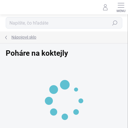
Prejsť
na
obsah
Hľadať
Nápojové sklo
Poháre na koktejly