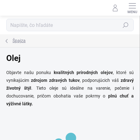
Prejsť
na
obsah
Hľadať
Špajza
Olej
Objavte našu ponuku
kvalitných prírodných olejov
, ktoré sú
vynikajúcim
zdrojom zdravých tukov
, podporujúcich váš
zdravý
životný štýl
. Tieto oleje sú ideálne na varenie, pečenie i
dochucovanie, pričom obohatia vaše pokrmy o
plnú chuť a
výživné látky.