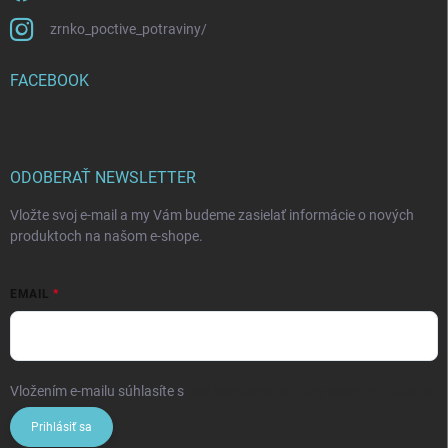
zrnko_poctive_potraviny/
FACEBOOK
ODOBERAŤ NEWSLETTER
Vložte svoj e-mail a my Vám budeme zasielať informácie o nových
produktoch na našom e-shope.
EMAIL
Vložením e-mailu súhlasíte s
podmienkami ochrany osobných údajov
Prihlásiť sa