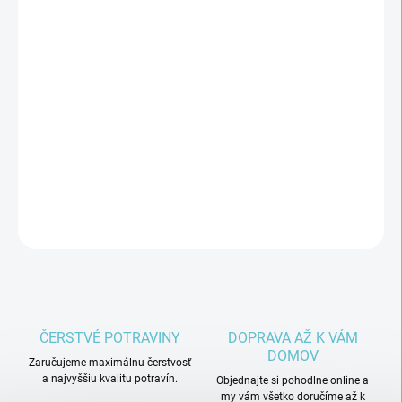
uvarila vaša babička v kuchyni. Vyskúšajte jedinečnú chuť
červenej papriky. Zloženie: paprika, cesnak, cukor, soľ, olej
Neobsahuje konzervačné látky, arómy a farbivá. Použitie: Naša
papriková pomazánka je skvelá pochúťka, ktorá chutí takmer ku
všetkému. Výborne sa hodí na maslový chlebík, toastový chlieb,
môžete podávať namiesto horčice alebo servírovať ako prílohu k
mäsu. Použíť sa dá na ochutenie jedla. Skladujte na chladnom,
suchom mieste, po otvorení skladovať v chladničke, spotrebujte
do 7 dní.
DETAILNÉ INFORMÁCIE
OPÝTAŤ SA
ČERSTVÉ POTRAVINY
DOPRAVA AŽ K VÁM
DOMOV
Zaručujeme maximálnu čerstvosť
a najvyššiu kvalitu potravín.
Objednajte si pohodlne online a
my vám všetko doručíme až k