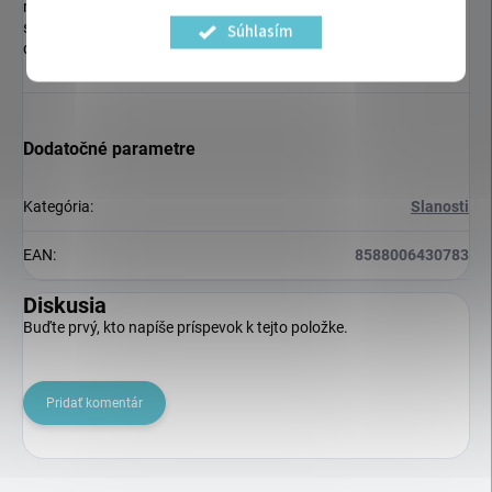
mäsu. Použíť sa dá na ochutenie jedla. Skladujte na chladnom,
suchom mieste, po otvorení skladovať v chladničke, spotrebujte
Súhlasím
do 7 dní.
Dodatočné parametre
Kategória
:
Slanosti
EAN
:
8588006430783
Diskusia
Buďte prvý, kto napíše príspevok k tejto položke.
Pridať komentár