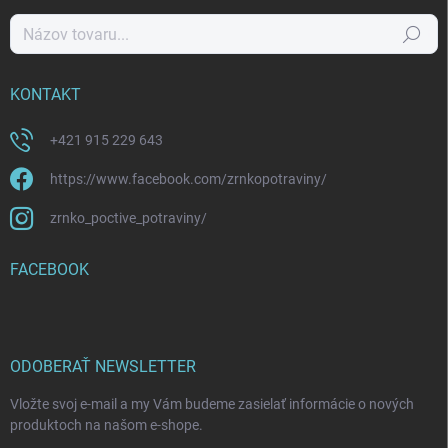
Hľadať
KONTAKT
+421 915 229 643
https://www.facebook.com/zrnkopotraviny/
zrnko_poctive_potraviny/
FACEBOOK
ODOBERAŤ NEWSLETTER
Vložte svoj e-mail a my Vám budeme zasielať informácie o nových
produktoch na našom e-shope.