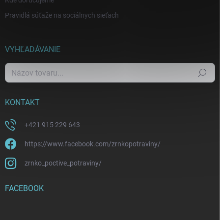
Kde doručujeme
Pravidlá súťaže na sociálnych sieťach
VYHĽADÁVANIE
Hľadať
KONTAKT
+421 915 229 643
https://www.facebook.com/zrnkopotraviny/
zrnko_poctive_potraviny/
FACEBOOK