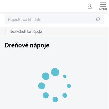
Prejsť
na
obsah
Hľadať
Nealkoholické nápoje
Dreňové nápoje