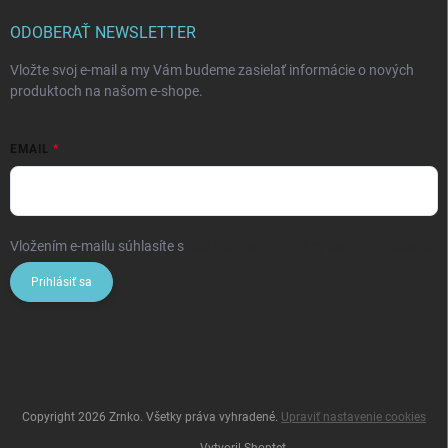
ODOBERAŤ NEWSLETTER
Vložte svoj e-mail a my Vám budeme zasielať informácie o nových
produktoch na našom e-shope.
EMAIL
Vložením e-mailu súhlasíte s
podmienkami ochrany osobných údajov
Prihlásiť sa
Copyright 2026
Zrnko
. Všetky práva vyhradené.
Upraviť nastavenie cookies