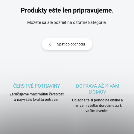
Produkty ešte len pripravujeme.
Môžete sa ale pozrieť na ostatné kategórie.
Späť do obchodu
ČERSTVÉ POTRAVINY
DOPRAVA AŽ K VÁM
DOMOV
Zaručujeme maximálnu čerstvosť
a najvyššiu kvalitu potravín.
Objednajte si pohodlne online a
my vám všetko doručíme až k
vašim dverám.