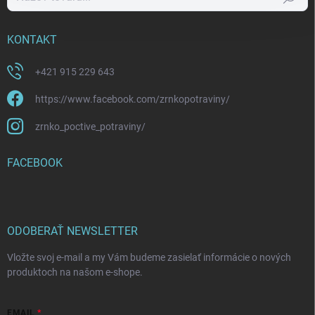
KONTAKT
+421 915 229 643
https://www.facebook.com/zrnkopotraviny/
zrnko_poctive_potraviny/
FACEBOOK
ODOBERAŤ NEWSLETTER
Vložte svoj e-mail a my Vám budeme zasielať informácie o nových
produktoch na našom e-shope.
EMAIL