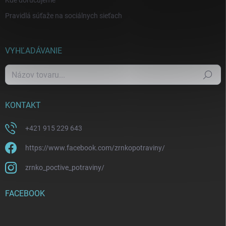
Kde doručujeme
Pravidlá súťaže na sociálnych sieťach
VYHĽADÁVANIE
Hľadať
KONTAKT
+421 915 229 643
https://www.facebook.com/zrnkopotraviny/
zrnko_poctive_potraviny/
FACEBOOK