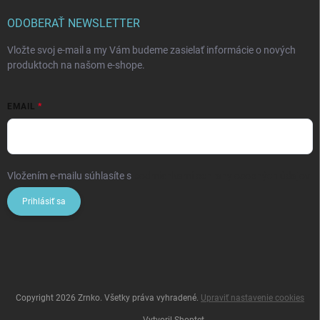
ODOBERAŤ NEWSLETTER
Vložte svoj e-mail a my Vám budeme zasielať informácie o nových
produktoch na našom e-shope.
EMAIL
Vložením e-mailu súhlasíte s
podmienkami ochrany osobných údajov
Prihlásiť sa
Copyright 2026
Zrnko
. Všetky práva vyhradené.
Upraviť nastavenie cookies