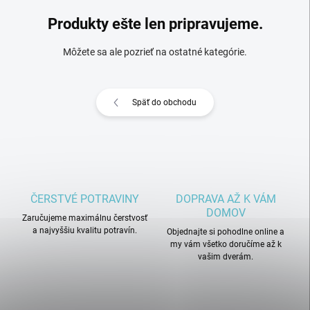
Produkty ešte len pripravujeme.
Môžete sa ale pozrieť na ostatné kategórie.
Späť do obchodu
ČERSTVÉ POTRAVINY
DOPRAVA AŽ K VÁM
DOMOV
Zaručujeme maximálnu čerstvosť
a najvyššiu kvalitu potravín.
Objednajte si pohodlne online a
my vám všetko doručíme až k
vašim dverám.