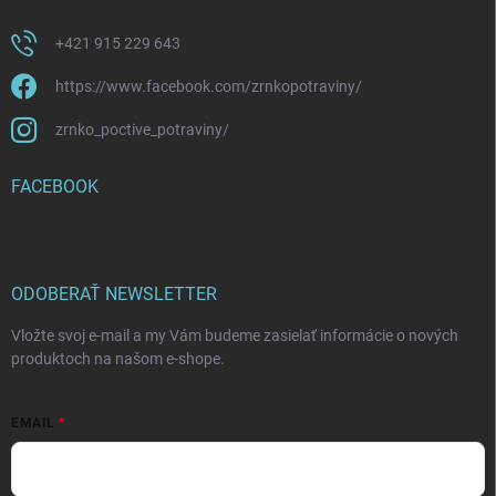
+421 915 229 643
https://www.facebook.com/zrnkopotraviny/
zrnko_poctive_potraviny/
FACEBOOK
ODOBERAŤ NEWSLETTER
Vložte svoj e-mail a my Vám budeme zasielať informácie o nových
produktoch na našom e-shope.
EMAIL