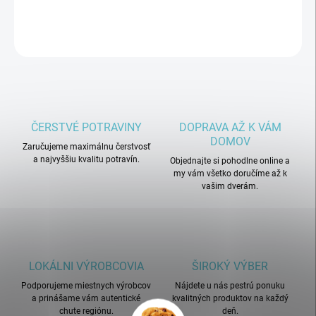
DETAILNÉ INFORMÁCIE
OPÝTAŤ SA
ČERSTVÉ POTRAVINY
DOPRAVA AŽ K VÁM
DOMOV
Zaručujeme maximálnu čerstvosť
a najvyššiu kvalitu potravín.
Objednajte si pohodlne online a
my vám všetko doručíme až k
vašim dverám.
LOKÁLNI VÝROBCOVIA
ŠIROKÝ VÝBER
Podporujeme miestnych výrobcov
Nájdete u nás pestrú ponuku
a prinášame vám autentické
kvalitných produktov na každý
chute regiónu.
deň.