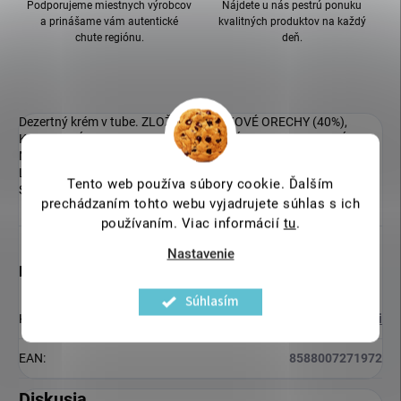
Podporujeme miestnych výrobcov
Nájdete u nás pestrú ponuku
a prinášame vám autentické
kvalitných produktov na každý
chute regiónu.
deň.
Dezertný krém v tube. ZLOŽENIE LIESKOVÉ ORECHY (40%),
KOKOSOVÝ CUKOR, KARAMELIZOVANÝ CUKOR, KAKAOVÉ
MASLO, SUŠENÉ MLIEKO, SLNEČNICOVÝ LECITÍN, SÓJOVÝ
LECITÍN, SOĽ. PRIRODZENE BEZ LEPKU. MÔŽE OBSAHOVAŤ
Tento web používa súbory cookie. Ďalším
STOPY INÝCH ORECHOV
prechádzaním tohto webu vyjadrujete súhlas s ich
používaním. Viac informácií
tu
.
Nastavenie
Dodatočné parametre
Súhlasím
Kategória
:
Sladkosti
EAN
:
8588007271972
Diskusia