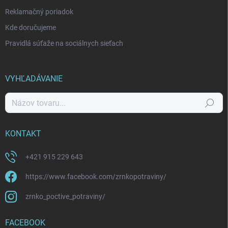
Reklamačný poriadok
Kde doručujeme
Pravidlá súťaže na sociálnych sieťach
VYHĽADÁVANIE
Hľadať
KONTAKT
+421 915 229 643
https://www.facebook.com/zrnkopotraviny/
zrnko_poctive_potraviny/
FACEBOOK