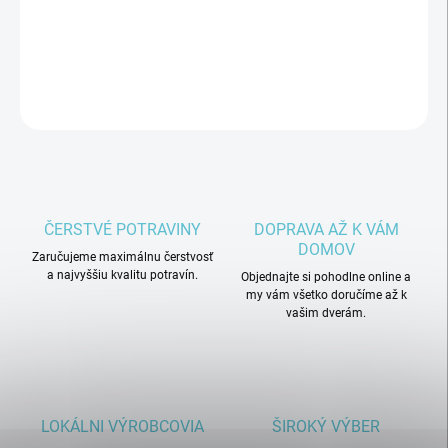
LECITÍN, SOĽ. PRIRODZENE BEZ LEPKU. MÔŽE OBSAHOVAŤ
STOPY INÝCH ORECHOV
DETAILNÉ INFORMÁCIE
OPÝTAŤ SA
ČERSTVÉ POTRAVINY
DOPRAVA AŽ K VÁM
DOMOV
Zaručujeme maximálnu čerstvosť
a najvyššiu kvalitu potravín.
Objednajte si pohodlne online a
my vám všetko doručíme až k
vašim dverám.
LOKÁLNI VÝROBCOVIA
ŠIROKÝ VÝBER