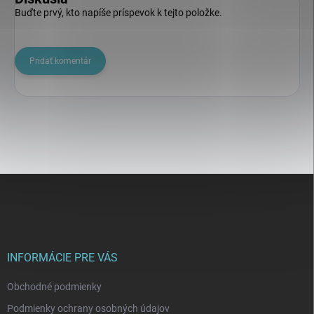
Buďte prvý, kto napíše príspevok k tejto položke.
Pridať komentár
Z
á
p
ä
t
i
INFORMÁCIE PRE VÁS
e
Obchodné podmienky
Podmienky ochrany osobných údajov