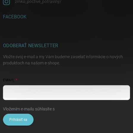
zrnko_poctive_potraviny/
FACEBOOK
ODOBERAŤ NEWSLETTER
Vložte svoj e-mail a my Vám budeme zasielať informácie o nových
produktoch na našom e-shope.
EMAIL
Vložením e-mailu súhlasíte s
podmienkami ochrany osobných údajov
Prihlásiť sa