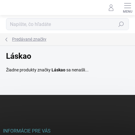
Prejsť
na
obsah
Hľadať
Predávané značky
Láskao
Žiadne produkty značky
Láskao
sa nenašli...
Z
á
p
ä
t
i
INFORMÁCIE PRE VÁS