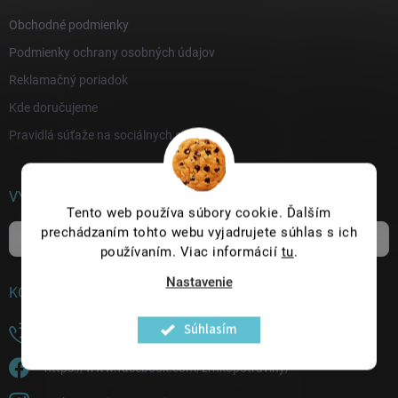
e
Obchodné podmienky
Podmienky ochrany osobných údajov
Reklamačný poriadok
Kde doručujeme
Pravidlá súťaže na sociálnych sieťach
VYHĽADÁVANIE
Tento web používa súbory cookie. Ďalším
prechádzaním tohto webu vyjadrujete súhlas s ich
Hľadať
používaním. Viac informácií
tu
.
Nastavenie
KONTAKT
Súhlasím
+421 915 229 643
https://www.facebook.com/zrnkopotraviny/