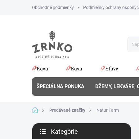
Prejsť
Obchodné podmienky
Podmienky ochrany osobnýc
na
obsah
Káva
Káva
Šťavy
ŠPECIÁLNA PONUKA
DŽEMY, LEKVÁRE,
Domov
Predávané značky
Natur Farm
B
Kategórie
o
Preskočiť