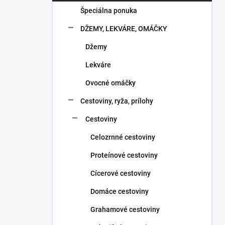
č
kategórie
n
Špeciálna ponuka
ý
DŽEMY, LEKVÁRE, OMÁČKY
p
a
Džemy
n
Lekváre
e
l
Ovocné omáčky
Cestoviny, ryža, prílohy
Cestoviny
Celozrnné cestoviny
Proteínové cestoviny
Cícerové cestoviny
Domáce cestoviny
Grahamové cestoviny