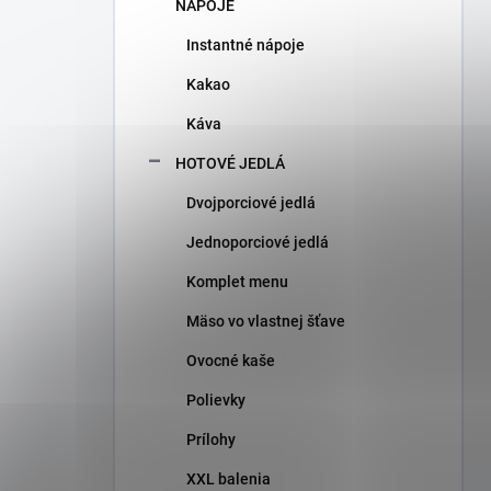
NÁPOJE
Instantné nápoje
Kakao
Káva
HOTOVÉ JEDLÁ
Dvojporciové jedlá
Jednoporciové jedlá
Komplet menu
Mäso vo vlastnej šťave
Ovocné kaše
Polievky
Prílohy
XXL balenia