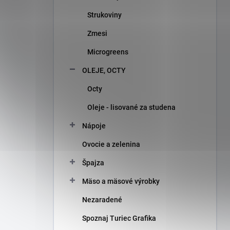
Strukoviny
Zmesi
Microgreens
OLEJE, OCTY
Octy
Oleje - lisované za studena
Nápoje
Ovocie a zelenina
Špajza
Mäso a mäsové výrobky
Nezaradené
Spoznaj Turiec Grafika