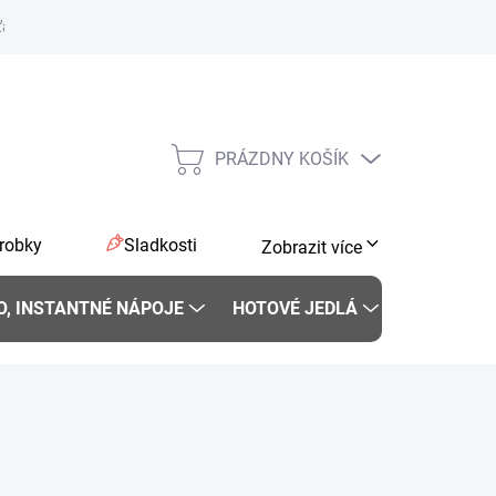
ťaže na sociálnych sieťach
PRÁZDNY KOŠÍK
NÁKUPNÝ
KOŠÍK
robky
Sladkosti
Zobrazit více
O, INSTANTNÉ NÁPOJE
HOTOVÉ JEDLÁ
KORENIE