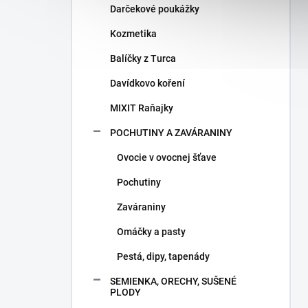
Darčekové poukážky
Kozmetika
Balíčky z Turca
Davídkovo koření
MIXIT Raňajky
POCHUTINY A ZAVÁRANINY
Ovocie v ovocnej šťave
Pochutiny
Zaváraniny
Omáčky a pasty
Pestá, dipy, tapenády
SEMIENKA, ORECHY, SUŠENÉ
PLODY