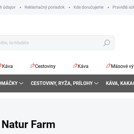
h údajov
Reklamačný poriadok
Kde doručujeme
Pravidlá sú
Hľadať
Káva
Cestoviny
Káva
Mäsové vý
 OMÁČKY
CESTOVINY, RYŽA, PRÍLOHY
KÁVA, KAKA
Natur Farm