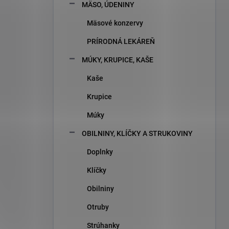
MÄSO, ÚDENINY
Mäsové konzervy
PRÍRODNÁ LEKÁREŇ
MÚKY, KRUPICE, KAŠE
Kaše
Krupice
Múky
OBILNINY, KLÍČKY A STRUKOVINY
Doplnky
Klíčky
Obilniny
Otruby
Strúhanky